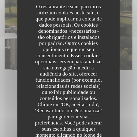
O restaurante e seus parceiros
utilizam cookies neste site, o
que pode implicar na coleta de
dados pessoais. Os cookies
denominados «necessários»
são obrigatórios e instalados
por padrão. Outros cookies
opcionais requerem seu
consentimento. Esses cookies
opcionais servem para analisar
sua navegação, medir a
audiência do site, oferecer
funcionalidades (por exemplo,
relacionadas às redes sociais)
O 10/06/2026 DO 18H00 NO 21H30
ou exibir publicidade ou
SPRITZ APÓS O TRABALHO
conteúdos personalizados.
Clique em 'OK, aceitar tudo',
'Recusar tudo' ou 'Personalizar'
para gerenciar suas
No dia 10 de junho, haverá um afterwork especial de
preferências. Você pode alterar
Spritz no golfe, animado por um DJ set. A
suas escolhas a qualquer
oportunidade perfeita para se encontrar, compartilhar
momento clicando no ícone de