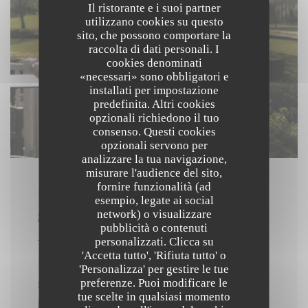
Il ristorante e i suoi partner
utilizzano cookies su questo
sito, che possono comportare la
raccolta di dati personali. I
cookies denominati
«necessari» sono obbligatori e
installati per impostazione
predefinita. Altri cookies
opzionali richiedono il tuo
consenso. Questi cookies
opzionali servono per
analizzare la tua navigazione,
misurare l'audience del sito,
fornire funzionalità (ad
IL 10/06/2026 DA 18H00 A 21H30
esempio, legate ai social
SPRITZ DOPO IL LAVORO
network) o visualizzare
pubblicità o contenuti
personalizzati. Clicca su
'Accetta tutto', 'Rifiuta tutto' o
Il 10 giugno, ci sarà un afterwork speciale Spritz al
'Personalizza' per gestire le tue
preferenze. Puoi modificare le
golf, accompagnato da un DJ set. L'occasione
tue scelte in qualsiasi momento
perfetta per ritrovarsi, condividere un drink e godere