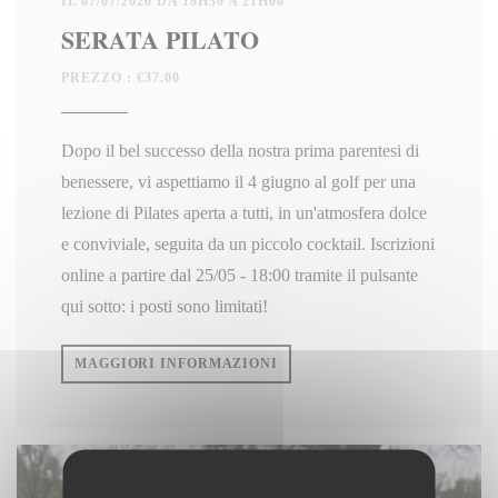
IL 07/07/2026 DA 18H30 A 21H00
SERATA PILATO
PREZZO : €37.00
Dopo il bel successo della nostra prima parentesi di
benessere, vi aspettiamo il 4 giugno al golf per una
lezione di Pilates aperta a tutti, in un'atmosfera dolce
e conviviale, seguita da un piccolo cocktail. Iscrizioni
online a partire dal 25/05 - 18:00 tramite il pulsante
qui sotto: i posti sono limitati!
((APRE UNA NUOVA FINESTRA
MAGGIORI INFORMAZIONI