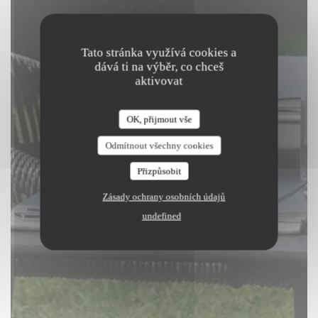
Tato stránka využívá cookies a
dává ti na výběr, co chceš
aktivovat
Sauge
OK, přijmout vše
|
MONT-SAINT-AIGNAN
Odmítnout všechny cookies
Přizpůsobit
REZERVOVAT STŮL
Zásady ochrany osobních údajů
undefined