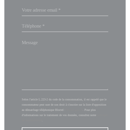
Selon l'article L.223-2 du code de la consommation, il est rappelé que le
consommateur peut user de son droit à s'inscrire sur la liste d'opposition
au démarchage téléphonique Bloctel :
bloctel.gouv.fr
. Pour plus
d'informations sur le traitement de vos données, consultez notre
politique
de confidentialité
.