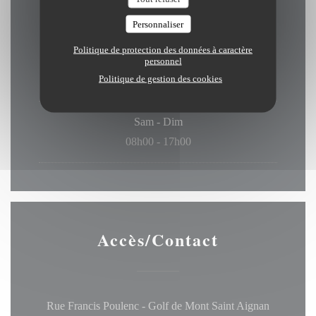
Personnaliser
Politique de protection des données à caractère
Lun
-
Ven
personnel
Politique de gestion des cookies
09h00 - 17h00
Sam
-
Dim
08h00 - 17h00
Accès/Contact
Rue Francis Poulenc - Golf de Mont Saint Aignan