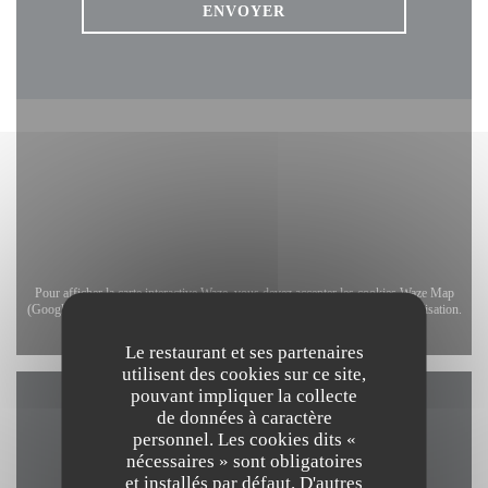
Pour afficher la carte interactive Waze, vous devez accepter les cookies Waze Map
(Google). Ces cookies peuvent collecter des données de navigation et de localisation.
Autoriser
Le restaurant et ses partenaires
utilisent des cookies sur ce site,
pouvant impliquer la collecte
de données à caractère
Infos pratiques
personnel. Les cookies dits «
nécessaires » sont obligatoires
et installés par défaut. D'autres