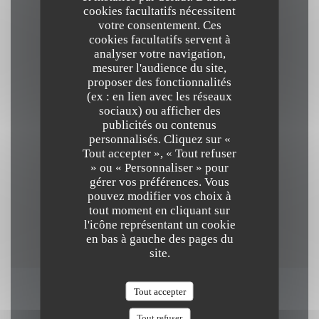
cookies facultatifs nécessitent
votre consentement. Ces
Cuisine
cookies facultatifs servent à
Française
analyser votre navigation,
mesurer l'audience du site,
proposer des fonctionnalités
Type de restaurant
(ex : en lien avec les réseaux
Restaurant Bistronomique
sociaux) ou afficher des
publicités ou contenus
personnalisés. Cliquez sur «
Services
Tout accepter », « Tout refuser
» ou « Personnaliser » pour
Privatisation
gérer vos préférences. Vous
pouvez modifier vos choix à
Moyens de paiement
tout moment en cliquant sur
l'icône représentant un cookie
Ticket Restaurant, Carte bancaire, Espèces
en bas à gauche des pages du
site.
Tout accepter
Horaires
Tout refuser